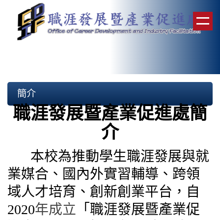
跳
到
Menu
主
要
內
English
|
管理登入
容
區
簡介
職涯發展暨產業促進處簡
介
本校為推動學生職涯發展與就
業媒合、國內外實習輔導、跨領
域人才培育、創新創業平台，自
2020
年成立
「
職涯發展暨產業促