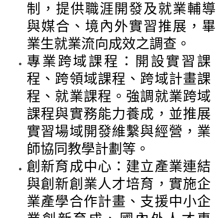
制，提供職涯開發及就業輔導
與媒合、境內外實習推展，畢
業生就業流向成效之調查。
專業跨域課程：開設實習課
程、跨領域課程、跨域計畫課
程、就業課程。強調就業跨域
課程與實務能力養成，並推展
實習場域開發維繫與經營，業
師協同教學計劃等。
創新育成中心：建立產業連結
與創新創業人才培育，實施企
業產學合作計畫、支援中小企