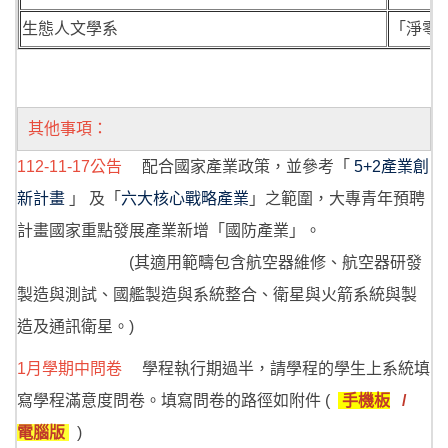
生態人文學系
「淨零
其他事項：
112-11-17公告
配合國家產業政策，並參考「
5+2產業創
新計畫
」 及「
六大核心戰略產業
」之範圍，大專青年預聘
計畫國家重點發展產業新增「國防產業」。
(其適用範疇包含航空器維修、航空器研發
製造與測試、國艦製造與系統整合、衛星與火箭系統與製
造及通訊衛星。)
1月學期中問卷
學程執行期過半，請學程的學生上系統填
寫學程滿意度問卷。填寫問卷的路徑如附件 (
手機板
/
電腦版
)