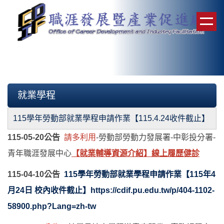
跳
到
Menu
主
要
內
English
|
管理登入
容
區
就業學程
115學年勞動部就業學程申請作業【115.4.24收件截止】
115-05-20公告
請多利用
-勞動部勞動力發展署-中彰投分署-
青年職涯發展中心
【就業輔導資源介紹】
線上履歷健診
115-04-10公告
115學年勞動部就業學程申請作業【115年4
月24日 校內收件截止】https://cdif.pu.edu.tw/p/404-1102-
58900.php?Lang=zh-tw