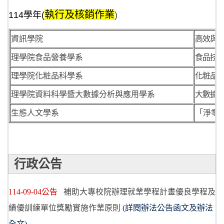
執行及核銷作業
114
學年(
)
資訊學院
高效與
理學院食品營養學系
食品技
理學院化粧品科學系
化粧品
理學院資料科學暨大數據分析與應用學系
大數據
生態人文學系
「淨零
行政公告
114-09-04公告
補助大專校院辦理就業學程計畫優良學程及
績優訓練單位獎勵實施作業原則
(詳閱辦法公告函文及辦法
全文)