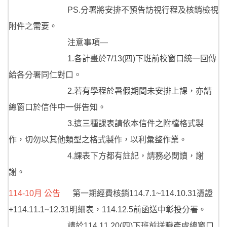
PS.分署將安排不預告訪視行程及核銷檢視
附件之需要。
注意事項—
1.各計畫於7/13(四)下班前校窗口統一回傳
給各分署同仁對口。
2.若有學程於暑假期間未安排上課，亦請
總窗口於信件中一併告知。
3.這三種課表請依本信件之附檔格式製
作，切勿以其他類型之格式製作，以利彙整作業。
4.課表下方都有註記，請務必閱讀，謝
謝。
114-10月 公告
第一期經費核銷114.7.1~114.10.31憑證
+114.11.1~12.31明細表，114.12.5前函送中彰投分署。
請於114.11.20(四)下班前送職產處總窗口